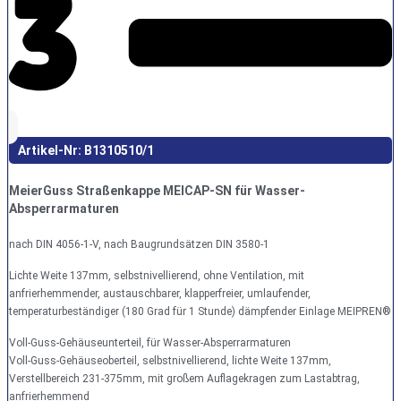
Artikel-Nr: B1310510/1
MeierGuss Straßenkappe MEICAP-SN für Wasser-
Absperrarmaturen
nach DIN 4056-1-V, nach Baugrundsätzen DIN 3580-1
Lichte Weite 137mm, selbstnivellierend, ohne Ventilation, mit
anfrierhemmender, austauschbarer, klapperfreier, umlaufender,
temperaturbeständiger (180 Grad für 1 Stunde) dämpfender Einlage MEIPREN®
Voll-Guss-Gehäuseunterteil, für Wasser-Absperrarmaturen
Voll-Guss-Gehäuseoberteil, selbstnivellierend, lichte Weite 137mm,
Verstellbereich 231-375mm, mit großem Auflagekragen zum Lastabtrag,
anfrierhemmend