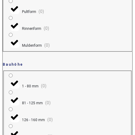
(
0
)
Pultform
(
0
)
Rinnenform
(
0
)
Muldenform
Bauhöhe
(
0
)
1 - 80 mm
(
0
)
81 - 125 mm
(
0
)
126 - 160 mm