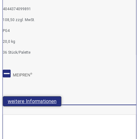
4044374099891
108,50 zzgl. MwSt.
PG4
20,0 kg
36 Stück/Palette
weitere Informationen