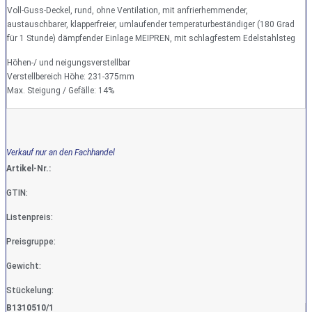
Voll-Guss-Deckel, rund, ohne Ventilation, mit anfrierhemmender,
austauschbarer, klapperfreier, umlaufender temperaturbeständiger (180 Grad
für 1 Stunde) dämpfender Einlage MEIPREN, mit schlagfestem Edelstahlsteg
Höhen-/ und neigungsverstellbar
Verstellbereich Höhe: 231-375mm
Max. Steigung / Gefälle: 14%
Verkauf nur an den Fachhandel
Artikel-Nr.:
GTIN:
Listenpreis:
Preisgruppe:
Gewicht:
Stückelung:
B1310510/1