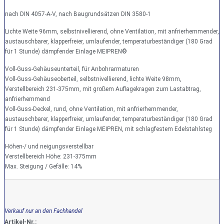
nach DIN 4057-A-V, nach Baugrundsätzen DIN 3580-1
Lichte Weite 96mm, selbstnivellierend, ohne Ventilation, mit anfrierhemmender,
austauschbarer, klapperfreier, umlaufender, temperaturbeständiger (180 Grad
für 1 Stunde) dämpfender Einlage MEIPREN®
Voll-Guss-Gehäuseunterteil, für Anbohrarmaturen
Voll-Guss-Gehäuseoberteil, selbstnivellierend, lichte Weite 98mm,
Verstellbereich 231-375mm, mit großem Auflagekragen zum Lastabtrag,
anfrierhemmend
Voll-Guss-Deckel, rund, ohne Ventilation, mit anfrierhemmender,
austauschbarer, klapperfreier, umlaufender, temperaturbeständiger (180 Grad
für 1 Stunde) dämpfender Einlage MEIPREN, mit schlagfestem Edelstahlsteg
Höhen-/ und neigungsverstellbar
Verstellbereich Höhe: 231-375mm
Max. Steigung / Gefälle: 14%
Verkauf nur an den Fachhandel
Artikel-Nr.: