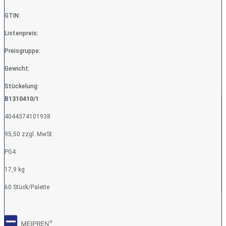
GTIN:
Listenpreis:
Preisgruppe:
Gewicht:
Stückelung:
B1310410/1
4044374101938
95,50 zzgl. MwSt.
PG4
17,9 kg
60 Stück/Palette